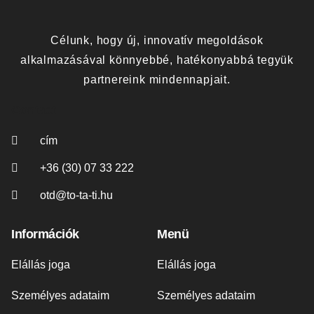
Célunk, hogy új, innovatív megoldások
alkalmazásával könnyebbé, hatékonyabbá tegyük
partnereink mindennapjait.
Contact
cím
+36 (30) 07 33 222
otd@to-ta-ti.hu
Információk
Menü
Elállás joga
Elállás joga
Személyes adataim
Személyes adataim