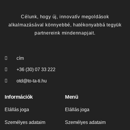
Célunk, hogy új, innovatív megoldások
alkalmazásával könnyebbé, hatékonyabbá tegyük
partnereink mindennapjait.
Contact
cím
+36 (30) 07 33 222
otd@to-ta-ti.hu
Információk
Menü
Elállás joga
Elállás joga
Személyes adataim
Személyes adataim