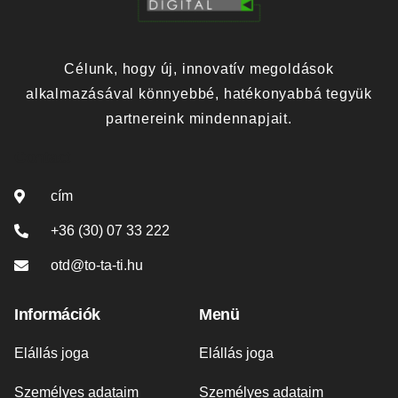
Célunk, hogy új, innovatív megoldások
alkalmazásával könnyebbé, hatékonyabbá tegyük
partnereink mindennapjait.
Contact
cím
+36 (30) 07 33 222
otd@to-ta-ti.hu
Információk
Menü
Elállás joga
Elállás joga
Személyes adataim
Személyes adataim