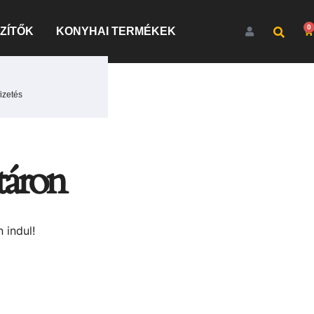
0
ZÍTŐK
KONYHAI TERMÉKEK
izetés
táron
 indul!