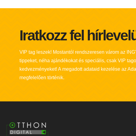
Iratkozz fel hírleve
VIP tag leszek! Mostantól rendszeresen várom az IN
tippeket, néha ajándékokat és speciális, csak VIP tag
kedvezményeket! A megadott adataid kezelése az Ada
megfelelően történik.