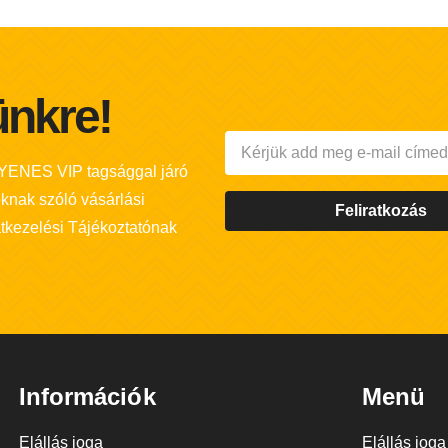
lünkre!
GYENES VIP tagsággal járó
oknak szóló vásárlási
Feliratkozás
tkezelési Tájékoztatónak
Információk
Menü
Elállás joga
Elállás joga