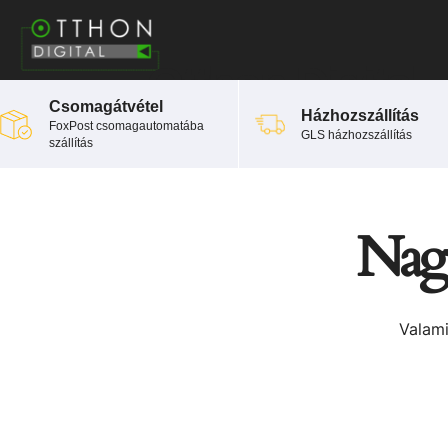
Otthon Digital
Csomagátvétel
Házhozszállítás
FoxPost csomagautomatába
GLS házhozszállítás
szállítás
Nagy
Valami